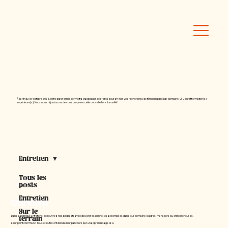
À partir du 1er octobre 2026, notre plateforme permettra d'appliquer des filtres pour affiner vos recherches de témoignages par domaine, CFC ou/et formation(s)
supérieure(s). Nous nous réjouissons de vous proposer cette nouvelle fonctionnalité !
Entretien
Tous les
posts
Entretien
Entretien
Sur le
Dans la rubrique Entretiens, découvrez nos podcasts avec des professionnel·les accompli·es dans leur domaine : cadres, managers ou entrepreneur·es.
terrain
Leur point commun ? Tous et toutes ont débuté leur parcours par un apprentissage CFC.