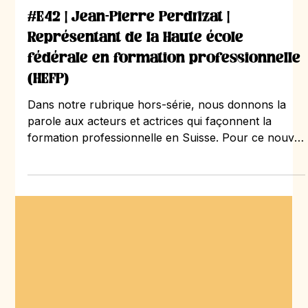
il y a 5 jours
2 min de lecture
Entretien
#E42 | Jean-Pierre Perdrizat |
Représentant de la Haute école
fédérale en formation professionnelle
(HEFP)
Dans notre rubrique hors-série, nous donnons la
parole aux acteurs et actrices qui façonnent la
formation professionnelle en Suisse. Pour ce nouvel
épisode, nous avons accueilli Jean-Pierre Perdrizat,
directeur régional de la Haute école fédérale en
formation professionnelle (HEFP) à Lausanne et
directeur suppléant au niveau national. Institution de