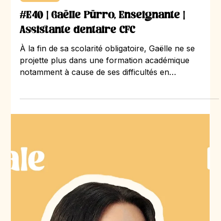
20 juil.
2 min de lecture
Entretien
#E40 | Gaëlle Pürro, Enseignante |