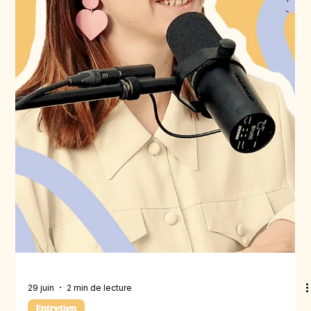
6 juil.
2 min de lecture
Entretien
#E38 | Jonathan Mbondo, Étudiant |
Peintre CFC
Le parcours de Jonathan Mbondo est marqué par la
persévérance et la volonté de saisir chaque
opportunité qui s’est présentée à lui. Originaire de
République démocratique du Congo, il arrive en
Suisse à l’âge de 13 ans dans un contexte familial
complexe, son père étant requérant d’asile. Après
trois années de scolarité obligatoire, Jonathan
traverse une période d’incertitude. À cette époque,
sa priorité est avant tout de trouver sa place en
Suisse et d’obtenir une stabilité lu