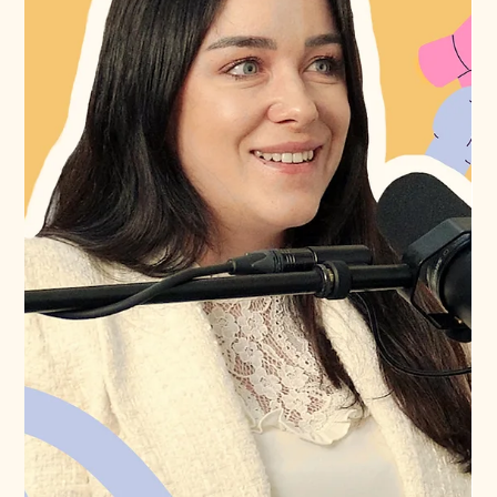
Assistante dentaire CFC
À la fin de sa scolarité obligatoire, Gaëlle ne se
projette plus dans une formation académique
notamment à cause de ses difficultés en
mathématiques. Elle ressent le besoin de quitter les
bancs de l’école et d’entrer dans le monde
professionnel. Grâce à son réseau, elle décroche un
premier stage dans un cabinet dentaire. Très
rapidement, elle apprécie l’ambiance de travail, les
responsabilités qui lui sont confiées et le fait d’être
pleinement intégrée à l’équipe. Cette expér