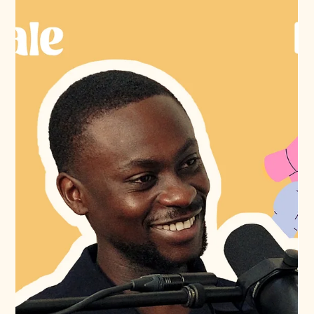
13 juil.
2 min de lecture
Entretien
#E39 | Patricia Cardoso, Responsable
formation professionnelle | Employée
de commerce CFC orientation fiduciaire
À la fin de sa scolarité obligatoire, Patricia ne trouve
pas immédiatement une place d’apprentissage. Loin
de se décourager, elle choisit d’effectuer une année