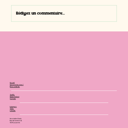
Rédigez un commentaire...
#E41 | David Eggimann, Entrepreneur |
Dessinateur CFC + Maçon CFC
Accueil
Qui sommes-nous ?
Nous contacter
Spotify
Apple Podcast
YouTube
Instagram
Tiktok
LinkedIn
Association Duale
Rue de Genève 52
1004 Lausanne