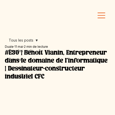
Tous les posts
Duale
11 mai
2 min de lecture
Tous les posts
#E30 | Benoît Vianin, Entrepreneur
Entretien
dans le domaine de l'informatique
| Dessinateur-constructeur
Sur le terrain
industriel CFC
Événements