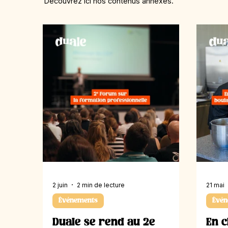
Découvrez ici nos contenus annexes.
2 juin
2 min de lecture
21 mai
Événements
Évén
Duale se rend au 2e
En c