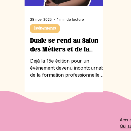
28 nov. 2025
1 min de lecture
Événements
Duale se rend au Salon
des Métiers et de la
Formation Lausanne
Déjà la 15e édition pour un
événement devenu incontournable
de la formation professionnelle
dans le canton de Vaud. Durant
une semaine, les écoliers et
écolières de l’agglomération
lausannoise ont afflué aux Halles
de Beaulieu pour découvrir, tester
et s’inspirer à travers de nombreux
Accue
ateliers et stands interactifs
Qui 