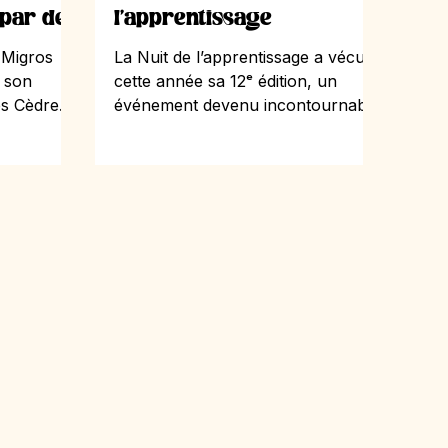
 par des
l’apprentissage
 Migros
La Nuit de l’apprentissage a vécu
e son
cette année sa 12ᵉ édition, un
s Cèdres
événement devenu incontournable
 année. Une
pour les jeunes du canton de Vaud
 canton de
à la recherche d’une place
depuis
d’apprentissage. Organisée par la
 le géant
Direction générale de
à des
l’enseignement postobligatoire
céder à de
(DGEP), elle s’est déroulée sur
nsabilités,
quatre sites : Lausanne, Montreux,
et en
Morges et Yverdon. La Nuit de
remière
l’apprentissage représente une
ont été
véritable opportunité pour les
né·es par
jeunes. Ils y rencontrent des
entreprises lors d’entretiens de 10
minutes, d