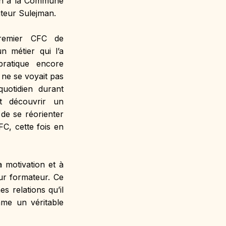
on à la Commune 
ateur Sulejman.
remier CFC de 
 métier qui l’a 
pratique encore 
 ne se voyait pas 
uotidien durant 
t découvrir un 
de se réorienter 
C, cette fois en 
 motivation et à 
ur formateur. Ce 
 relations qu’il 
me un véritable 