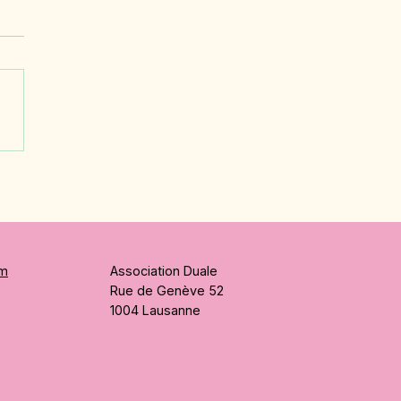
- Virgile Randin,
enti en 3ème année |
inateur-constructeur
triel CFC
am
Association Duale
Rue de Genève 52
1004 Lausanne