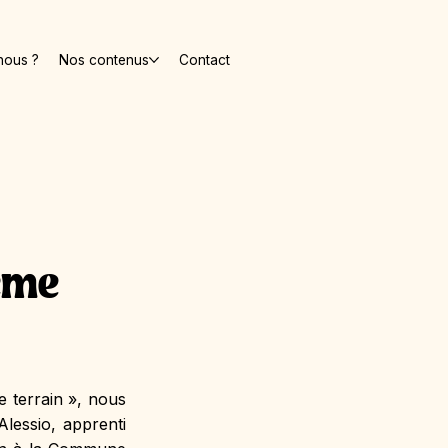
nous ?
Nos contenus
Contact
2ème
 terrain », nous 
lessio, apprenti 