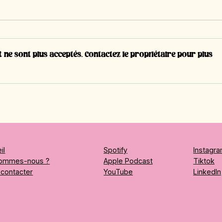
ne sont plus acceptés. Contactez le propriétaire pour plus
#T14 - Narciso Vera,
#T13 
apprenti en 3ème année |
appr
Polymécanicien CFC
Dess
indus
il
Spotify
Instagr
sommes-nous ?
Apple Podcast
Tiktok
contacter
YouTube
LinkedIn