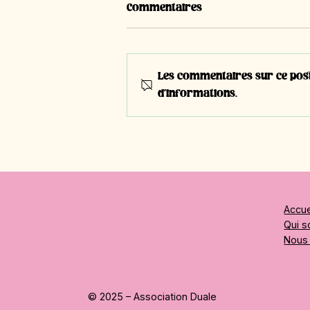
Commentaires
Les commentaires sur ce post 
d'informations.
#T15 - Dana Baumann,
apprentie en 3ème année |
Boulangère-pâtissière-
confiseuse CFC
Accue
Qui 
Nous 
© 2025 – Association Duale