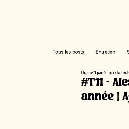
Tous les posts
Entretien
S
Duale
11 juin
2 min de lec
#T11 - Al
année | A