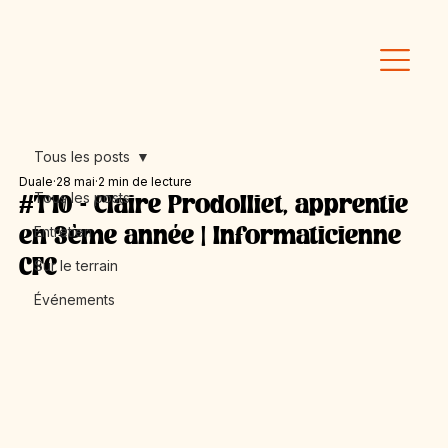
Tous les posts
Duale
28 mai
2 min de lecture
Tous les posts
#T10 - Claire Prodolliet, apprentie
Entretien
en 3ème année | Informaticienne
CFC
Sur le terrain
Événements