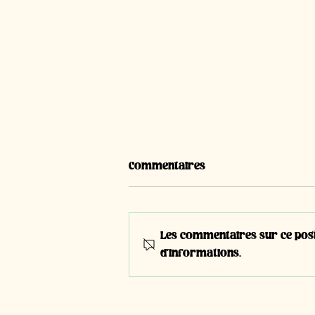
Commentaires
Les commentaires sur ce post 
d'informations.
#T15 - Dana Baumann,
apprentie en 3ème année |
Boulangère-pâtissière-
confiseuse CFC