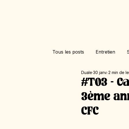
Tous les posts
Entretien
S
Duale
30 janv.
2 min de l
#T03 - C
3ème ann
CFC