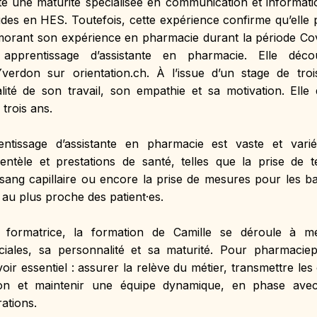
e une maturité spécialisée en communication et information
des en HES. Toutefois, cette expérience confirme qu’elle pr
orant son expérience en pharmacie durant la période Covid
apprentissage d’assistante en pharmacie. Elle décou
verdon sur orientation.ch. À l’issue d’un stage de trois 
ité de son travail, son empathie et sa motivation. Elle 
trois ans.
entissage d’assistante en pharmacie est vaste et varié
entèle et prestations de santé, telles que la prise de te
e sang capillaire ou encore la prise de mesures pour les ba
 au plus proche des patient·es.
 formatrice, la formation de Camille se déroule à mer
iales, sa personnalité et sa maturité. Pour pharmaciep
oir essentiel : assurer la relève du métier, transmettre les
ion et maintenir une équipe dynamique, en phase avec l
ations.