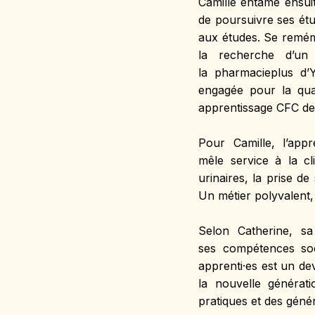
Camille entame ensuit
de poursuivre ses étu
aux études. Se remém
la recherche d’un 
la pharmacieplus d’Y
engagée pour la qual
apprentissage CFC de 
Pour Camille, l’appr
mêle service à la cli
urinaires, la prise d
Un métier polyvalent,
Selon Catherine, sa
ses compétences soc
apprenti·es est un dev
la nouvelle générat
pratiques et des génér