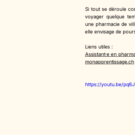
Si tout se déroule co
voyager quelque temp
une pharmacie de vill
elle envisage de pour
Liens utiles :
Assistant
·e en pharm
monapprentissage.ch
https://youtu.be/pq8