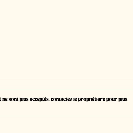
ne sont plus acceptés. Contactez le propriétaire pour plus
#T14 - Narciso Vera,
#T13 
apprenti en 3ème année |
appr
Polymécanicien CFC
Dess
indus