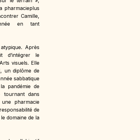
r le terrain », 
 pharmacieplus 
ontrer Camille, 
nnée en tant 
atypique. Après 
 d’intégrer le 
ts visuels. Elle 
d, un diplôme de 
année sabbatique 
la pandémie de 
 tournant dans 
 une pharmacie 
esponsabilité de 
le domaine de la 