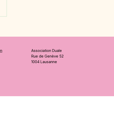
- Virgile Randin,
enti en 3ème année |
inateur-constructeur
triel CFC
am
Association Duale
Rue de Genève 52
1004 Lausanne