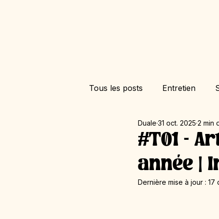
Tous les posts
Entretien
S
Duale
31 oct. 2025
2 min 
#T01 - A
année | 
Dernière mise à jour :
17 