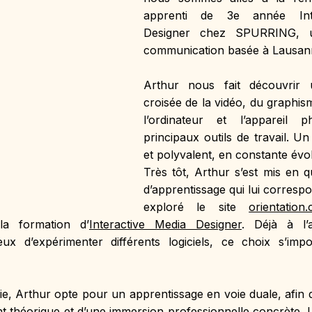
apprenti de 3e année Inte
Designer chez SPURRING, 
communication basée à Lausan
Arthur nous fait découvrir 
croisée de la vidéo, du graphis
l’ordinateur et l’appareil 
principaux outils de travail. Un 
et polyvalent, en constante évol
Très tôt, Arthur s’est mis en q
d’apprentissage qui lui correspo
exploré le site 
orientation.
la formation d’
Interactive Media Designer
. Déjà à l’a
ieux d’expérimenter différents logiciels, ce choix s’i
ie, Arthur opte pour un apprentissage en voie duale, afin de
t théorique et d’une immersion professionnelle concrète.