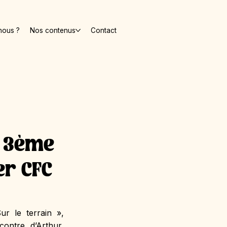
nous ?
Nos contenus
Contact
n 3ème
er CFC
r le terrain », 
ntre d’Arthur, 