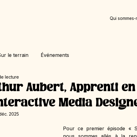
Qui sommes-
ur le terrain
Événements
de lecture
rthur Aubert, Apprenti e
Interactive Media Design
déc. 2025
Pour ce premier épisode « Su
nous sommes allés à la renco