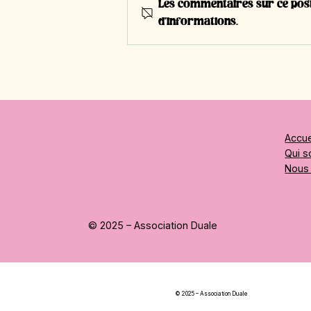
Les commentaires sur ce post 
d'informations.
#T15 - Dana Baumann,
apprentie en 3ème année |
Boulangère-pâtissière-
confiseuse CFC
Accue
Qui 
Nous 
© 2025 – Association Duale
© 2025 – Association Duale