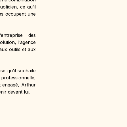
tidien, ce qu’il 
es occupent une 
.
treprise des 
ution, l’agence 
ux outils et aux 
e qu’il souhaite 
 professionnelle
, 
t engagé, Arthur 
ir devant lui.