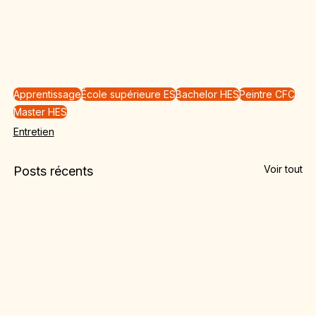
Apprentissage
École supérieure ES
Bachelor HES
Peintre CFC
Master HES
Entretien
Voir tout
Posts récents