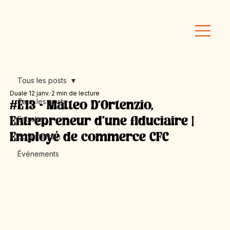
Tous les posts
Duale
12 janv.
2 min de lecture
Tous les posts
#E13 - Matteo D’Ortenzio,
Entretien
Entrepreneur d'une fiduciaire |
Employé de commerce CFC
Sur le terrain
Événements