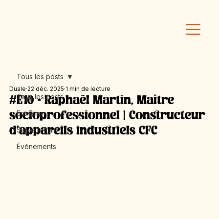
Tous les posts
Duale
22 déc. 2025
1 min de lecture
Tous les posts
#E10 - Raphaël Martin, Maître
Entretien
socioprofessionnel | Constructeur
d'appareils industriels CFC
Sur le terrain
Événements