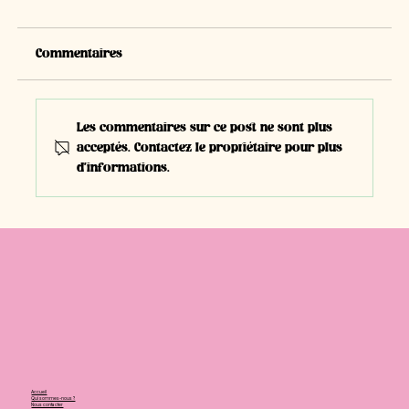
Commentaires
Les commentaires sur ce post ne sont plus
acceptés. Contactez le propriétaire pour plus
d'informations.
#E41 | David Eggimann, Entrepreneur |
Dessinateur CFC + Maçon CFC
Accueil
Qui sommes-nous ?
Nous contacter