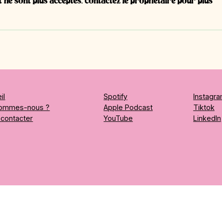
ne sont plus acceptés. Contactez le propriétaire pour plus
#E41 | David Eggimann,
#E40
Entrepreneur | Dessinateur
Ense
CFC + Maçon CFC
dent
il
Spotify
Instagr
sommes-nous ?
Apple Podcast
Tiktok
contacter
YouTube
LinkedIn