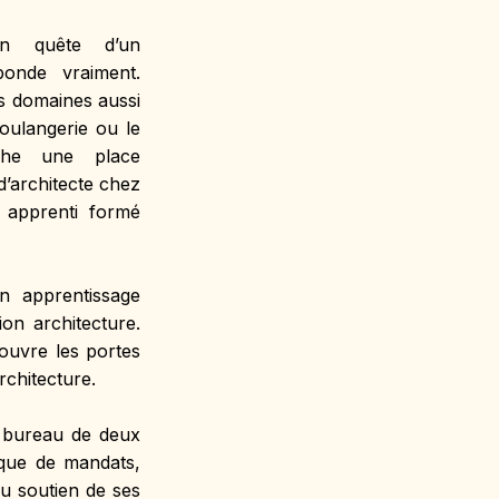
n quête d’un 
ponde vraiment. 
s domaines aussi 
oulangerie ou le 
che une place 
’architecte chez 
e apprenti formé 
n apprentissage 
n architecture. 
ouvre les portes 
rchitecture.
 bureau de deux 
ue de mandats, 
 soutien de ses 