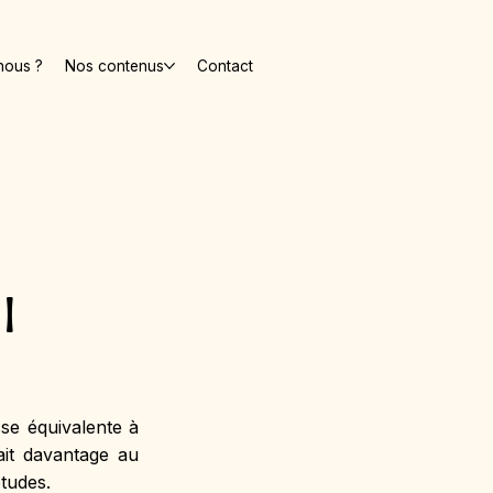
nous ?
Nos contenus
Contact
|
se équivalente à 
ait davantage au 
tudes. 