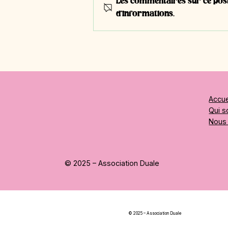
Les commentaires sur ce post 
d'informations.
#E42 | Jean-Pierre Perdrizat |
Représentant de la Haute
école fédérale en formation
professionnelle (HEFP)
Accue
Qui 
Nous 
© 2025 – Association Duale
© 2025 – Association Duale