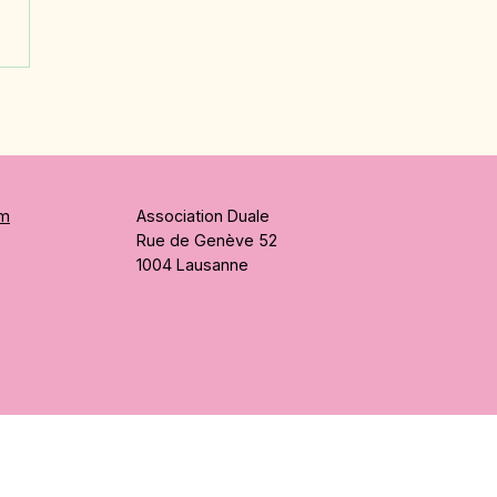
 | Gaëlle Pürro,
ignante | Assistante
aire CFC
am
Association Duale
Rue de Genève 52
1004 Lausanne